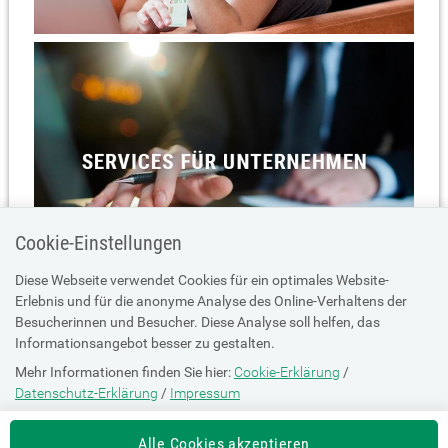
Cookie-Einstellungen
Diese Webseite verwendet Cookies für ein optimales Website-
Erlebnis und für die anonyme Analyse des Online-Verhaltens der
Besucherinnen und Besucher. Diese Analyse soll helfen, das
Informationsangebot besser zu gestalten.
Mehr Informationen finden Sie hier:
Cookie-Erklärung
/
Datenschutz-Erklärung
/
Impressum
Die Einstellung können Sie jederzeit auf der Seite "
Cookie-Erklärung
"
Alle Cookies akzeptieren
ändern.